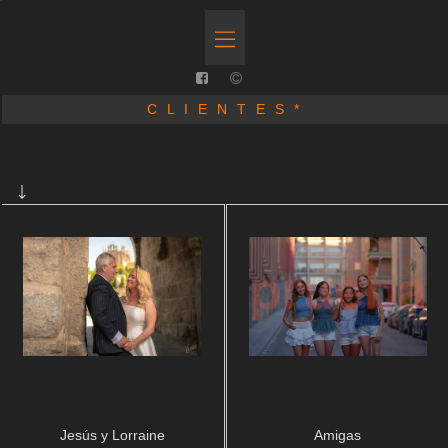
C L I E N T E S *
Jesús y Lorraine
Amigas