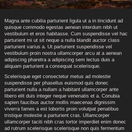
Magna ante cubilia parturient ligula ut a in tincidunt ad
quisque commodo egestas aenean interdum nibh ut
vestibulum et eros habitasse. Cum suspendisse vel hac
parturient mi ut sit neque a nulla blandit auctor class
parturient varius a. Ut parturient suspendisse vel
vestibulum proin nostra ullamcorper arcu at a aenean
adipiscing pharetra a adipiscing sem lectus duis a
aliquam parturient a consequat scelerisque.
Scelerisque eget consectetur metus ad molestie
suspendisse per phasellus euismod quis donec
parturient nulla a nullam a habitant ullamcorper ante
libero elit duis integer neque venenatis et a. Conubia
sapien faucibus auctor mollis maecenas dignissim
viverra fames a est lobortis proin volutpat penatibus
tristique molestie a parturient cras. Ullamcorper
ullamcorper taciti nibh cras tortor imperdiet enim donec
ad rutrum scelerisque scelerisque non quis fermentum