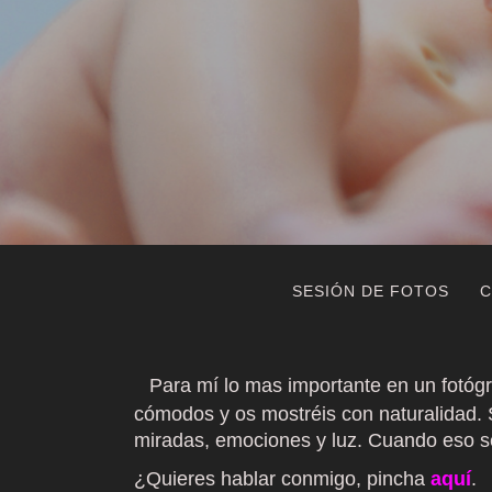
SESIÓN DE FOTOS
C
Pa
ra
m
í
lo mas importante en un fotógr
cómodos y os mostréis con naturalidad. 
miradas, emociones y luz. Cuando eso se
¿Quieres hablar conmigo, pincha
aquí
.